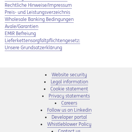
Rechtliche Hinweise/Impressum
Preis- und Leistungsverzeichnis
Wholesale Banking Bedingungen
Avale/Garantien
Opens in a new tab
Opens a pdf
EMIR Befreiung
Opens in a new tab
Opens a pdf
Lieferkettensorgfaltpflichtengesetz:
Unsere Grundsatzerklärung
Website security
Legal information
Cookie statement
Privacy statements
Opens in a new tab
Careers
Opens in a new tab
Follow us on Linkedin
Opens in a new tab
Developer portal
Opens in a new tab
Whistleblower Policy
Contact us