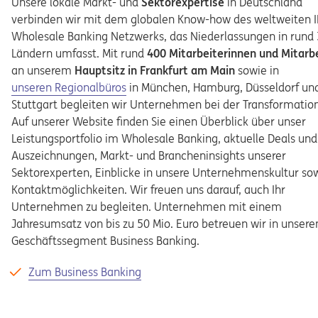
Unsere lokale Markt- und
Sektorexpertise
in Deutschland
verbinden wir mit dem globalen Know-how des weltweiten 
Wholesale Banking Netzwerks, das Niederlassungen in rund
Ländern umfasst. Mit rund
400 Mitarbeiterinnen
und Mitarb
an unserem
Hauptsitz in Frankfurt am Main
sowie in
unseren Regionalbüros
in München, Hamburg, Düsseldorf un
Stuttgart begleiten wir Unternehmen bei der Transformation
Auf unserer Website finden Sie einen Überblick über unser
Leistungsportfolio im Wholesale Banking, aktuelle Deals und
Auszeichnungen, Markt- und Brancheninsights unserer
Sektorexperten, Einblicke in unsere Unternehmenskultur sow
Kontaktmöglichkeiten. Wir freuen uns darauf, auch Ihr
Unternehmen zu begleiten.
Unternehmen mit einem
Jahresumsatz von bis zu 50 Mio. Euro betreuen wir in unser
Geschäftssegment Business Banking.
Opens in a new tab
Zum Business Banking