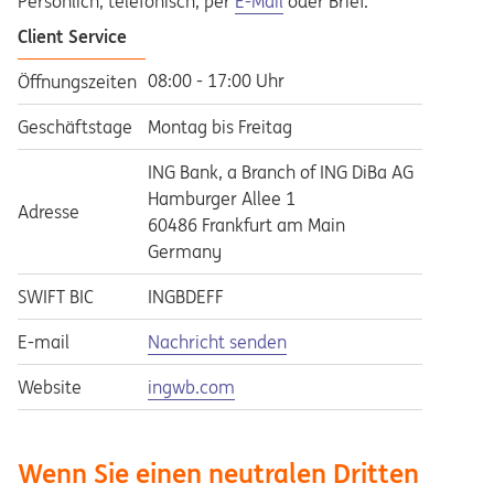
Persönlich, telefonisch, per
E-Mail
oder Brief.
Client Service
08:00 - 17:00 Uhr
Öffnungszeiten
Geschäftstage
Montag bis Freitag
ING Bank, a Branch of ING DiBa AG
Hamburger Allee 1
Adresse
60486 Frankfurt am Main
Germany
SWIFT BIC
INGBDEFF
E-mail
Nachricht senden
Opens in a new tab
Website
ingwb.com
Wenn Sie einen neutralen Dritten