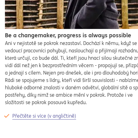
Be a changemaker, progress is always possible
Ani v nejistotě se pokrok nezastaví. Dochází k němu, když se
vedoucí pracovníci pohybují, naslouchají a přijímají rozhodnu
která určují, co bude dál. Ti, kteří jsou hnací silou skutečné 
vidí dál než jen k bezprostředním věcem - propojují se, přizp
a jednají s cílem. Nejen pro dnešek, ale i pro dlouhodobý hor
Rádi se spojujeme s lídry, kteří vidí širší souvislosti - nabízím
hluboké odborné znalosti v daném odvětví, globální sítě a s
postřehy, díky nimž se ambice mění v pokrok. Protože i ve
složitosti se pokrok posouvá kupředu.
Přečtěte si více (v angličtině)