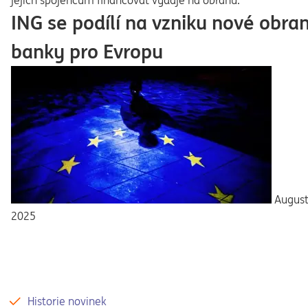
jejich spojencům financovat výdaje na obranu.
ING se podílí na vzniku nové obra
banky pro Evropu
August
2025
Historie novinek