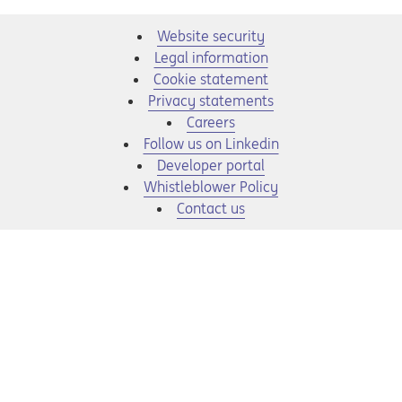
Website security
Legal information
Cookie statement
Privacy statements
Opens in a new tab
Careers
Opens in a new tab
Follow us on Linkedin
Opens in a new tab
Developer portal
Opens in a new tab
Whistleblower Policy
Contact us