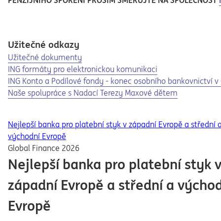
PENZIJNÍHO SPOŘENÍ PROSÍM SMĚRUJTE NA SPOLEČNOST
Užitečné odkazy
Užitečné dokumenty
Opens in a new tab
ING formáty pro elektronickou komunikaci
ING Konto a Podílové fondy - konec osobního bankovnictví v
Naše spolupráce s Nadací Terezy Maxové dětem
Nejlepší banka pro platební styk v západní Evropě a střední 
východní Evropě
Global Finance 2026
Nejlepší banka pro platební styk 
západní Evropě a střední a výcho
Evropě