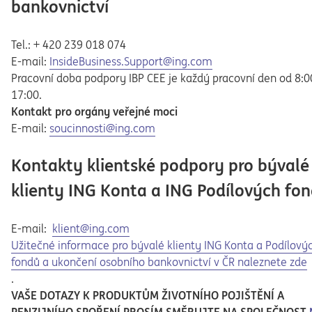
bankovnictví
Tel.: + 420 239 018 074
E-mail:
InsideBusiness.Support@ing.com
Pracovní doba podpory IBP CEE je každý pracovní den od 8:0
17:00.
Kontakt pro orgány veřejné moci
E-mail:
soucinnosti@ing.com
Kontakty klientské podpory pro bývalé
klienty ING Konta a ING Podílových fo
E-mail:
klient@ing.com
Opens in a new tab
Užitečné informace pro bývalé klienty ING Konta a Podílový
fondů a ukončení osobního bankovnictví v ČR naleznete zde
.
VAŠE DOTAZY K PRODUKTŮM ŽIVOTNÍHO POJIŠTĚNÍ A