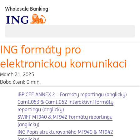
Wholesale Banking
ING formáty pro
elektronickou komunikaci
March 21, 2025
Doba čtení: 0 min.
Opens in a new tab
Opens a pdf
IBP CEE ANNEX 2 – Formáty reportingu (anglicky)
Opens in a new tab
Opens a pdf
Camt.053 & Camt.052 Interaktivní formáty
reportingu (anglicky)
Opens in a new tab
Opens a pdf
SWIFT MT940 & MT942 Formáty reportingu
(anglicky)
Opens in a new tab
Opens a pdf
ING Popis strukturovaného MT940 & MT942
(anglicky)