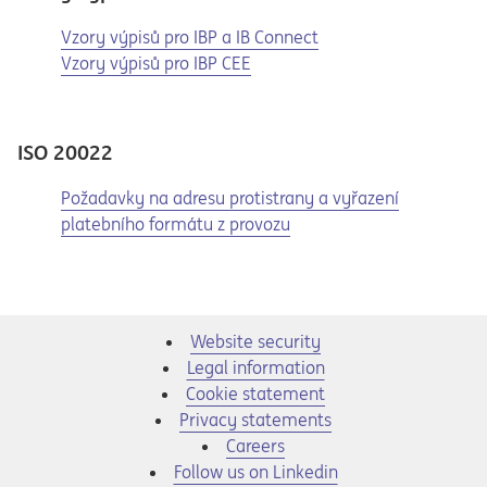
Opens in a new tab
Vzory výpisů pro IBP a IB Connect
Opens in a new tab
Vzory výpisů pro IBP CEE
ISO 20022
Opens in a new tab
Opens a pdf
Požadavky na adresu protistrany a vyřazení
platebního formátu z provozu
Website security
Legal information
Cookie statement
Privacy statements
Opens in a new tab
Careers
Opens in a new tab
Follow us on Linkedin