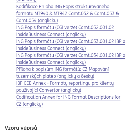
Opens in a new tab
Opens a pdf
Kodifikace Příloha ING Popis strukturovaného
formátu MT940 & MT942 Camt.052 & Camt.053 &
Camt.054 (anglicky)
Opens in a new tab
Opens a pdf
ING Popis formátu (CGI verze) Camt.052.001.02
InsideBusiness Connect (anglicky)
Opens in a new tab
Opens a pdf
ING Popis formátu (CGI verze) Camt.053.001.02 IBP a
InsideBusiness Connect (anglicky)
Opens in a new tab
Opens a pdf
ING Popis formátu (CGI verze) Camt.054.001.02 IBP a
InsideBusiness Connect (anglicky)
Opens in a new tab
Opens a pdf
Příloha k popisům ING formátů: CZ Mapování
tuzemských plateb (anglicky a česky)
Opens in a new tab
Opens a pdf
IBP CEE Annex - Formáty reportingu pro klienty
používající Convertor (anglicky)
Opens in a new tab
Opens a pdf
Codification Annex for ING Format Descriptions for
CZ (anglicky)
Vzory výpisů