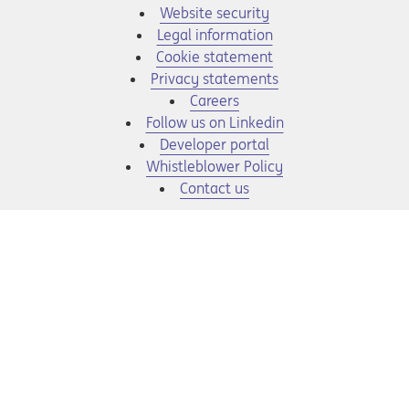
Website security
Legal information
Cookie statement
Privacy statements
Opens in a new tab
Careers
Opens in a new tab
Follow us on Linkedin
Opens in a new tab
Developer portal
Opens in a new tab
Whistleblower Policy
Contact us