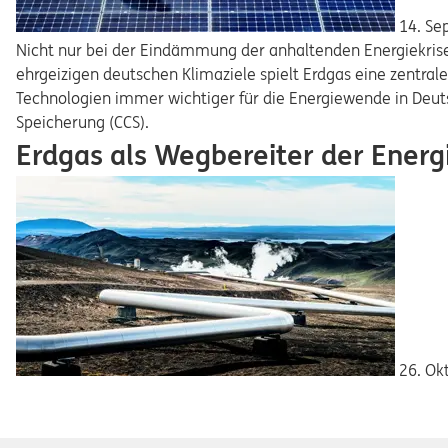
14. S
Nicht nur bei der Eindämmung der anhaltenden Energiekrise 
ehrgeizigen deutschen Klimaziele spielt Erdgas eine zentra
Technologien immer wichtiger für die Energiewende in Deut
Speicherung (CCS).
Erdgas als Wegbereiter der Ener
26. Ok