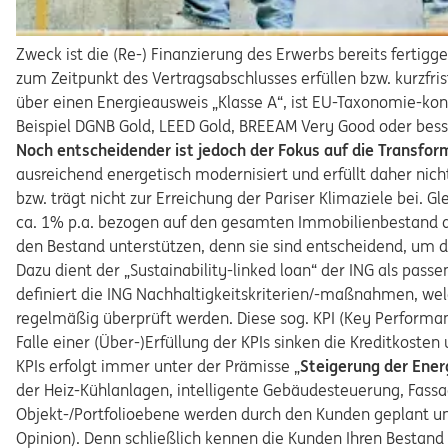
Zweck ist die (Re-) Finanzierung des Erwerbs bereits fertigg
zum Zeitpunkt des Vertragsabschlusses erfüllen bzw. kurzfri
über einen Energieausweis „Klasse A“, ist EU-Taxonomie-konf
Beispiel DGNB Gold, LEED Gold, BREEAM Very Good oder bess
Noch entscheidender ist jedoch der Fokus auf die Transfor
ausreichend energetisch modernisiert und erfüllt daher ni
bzw. trägt nicht zur Erreichung der Pariser Klimaziele bei. 
ca. 1% p.a. bezogen auf den gesamten Immobilienbestand auf
den Bestand unterstützen, denn sie sind entscheidend, um di
Dazu dient der „Sustainability-linked loan“ der ING als p
definiert die ING Nachhaltigkeitskriterien/-maßnahmen, wel
regelmäßig überprüft werden. Diese sog. KPI (Key Performanc
Falle einer (Über-)Erfüllung der KPIs sinken die Kreditkosten
KPIs erfolgt immer unter der Prämisse „
Steigerung der Energ
der Heiz-Kühlanlagen, intelligente Gebäudesteuerung, Fas
Objekt-/Portfolioebene werden durch den Kunden geplant und
Opinion). Denn schließlich kennen die Kunden Ihren Bestand b