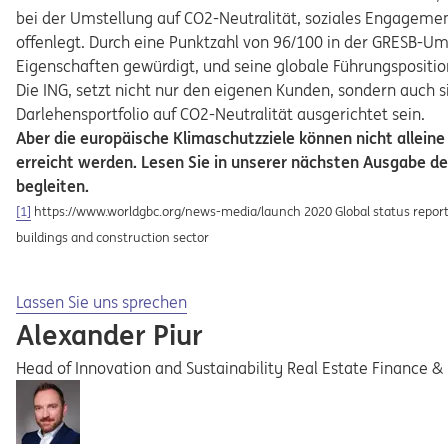
bei der Umstellung auf CO2-Neutralität, soziales Engagem
offenlegt. Durch eine Punktzahl von 96/100 in der GRESB-U
Eigenschaften gewürdigt, und seine globale Führungsposition
Die ING, setzt nicht nur den eigenen Kunden, sondern auch sic
Darlehensportfolio auf CO2-Neutralität ausgerichtet sein.
Aber die europäische Klimaschutzziele können nicht allei
erreicht werden. Lesen Sie in unserer nächsten Ausgabe der
begleiten.
[1]
https://www.worldgbc.org/news-media/launch 2020 Global status report fo
buildings and construction sector
Opens in a new tab
Lassen Sie uns sprechen
Alexander Piur
Head of Innovation and Sustainability Real Estate Finance & 