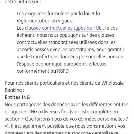
entre autres sur :
Les exigences formulées par la loi et la
réglementation en vigueur.
Opens in a new tab
Les
clauses contractuelles types de l’UE
, le cas
échéant, nous nous appuyons sur des clauses
contractuelles standardisées utilisées dans les
accords passés avec les prestataires, pour garantir
que le transfert des données personnelles hors de
l’Espace économique européen s’effectue
conformément au RGPD.
Pour nos clients particuliers et nos clients de Wholesale
Banking :
Entités ING
Nous partageons des données avec les différentes entités
et agences ING à diverses fins (voir liste complète en
section « Que faisons-nous de vos données personnelles ?
»). Il est également possible que nous transmettions vos
données vers des systèmes de stockage centralisé au