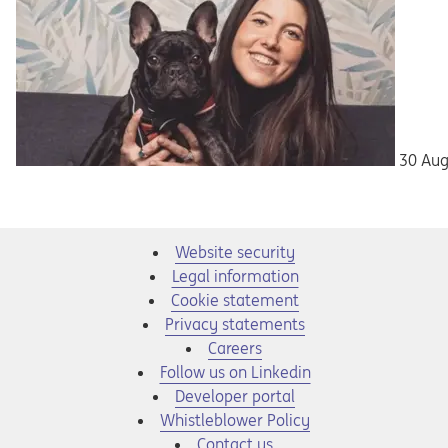
30 Aug
Website security
Legal information
Cookie statement
Privacy statements
Opens in a new tab
Careers
Opens in a new tab
Follow us on Linkedin
Opens in a new tab
Developer portal
Opens in a new tab
Whistleblower Policy
Contact us