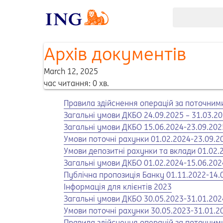
Архів документів
March 12, 2025
час читання: 0 хв.
Opens in a new tab
Правила здійснення операцій за поточними
Opens in a new tab
Загальні умови ДКБО 24.09.2025 – 31.03.2
Opens in a new tab
Загальні умови ДКБО 15.06.2024-23.09.202
Opens in a new tab
Умови поточні рахунки 01.02.2024-23.09.2
Opens in a new tab
Умови депозитні рахунки та вклади 01.02.
Opens in a new tab
Загальні умови ДКБО 01.02.2024-15.06.202
Opens in a new tab
Публічна пропозиція Банку 01.11.2022-14.
Opens in a new tab
Інформація для клієнтів 2023
Opens in a new tab
Загальні умови ДКБО 30.05.2023-31.01.202
Opens in a new tab
Умови поточні рахунки 30.05.2023-31.01.2
Opens in a new tab
Правила здійснення операцій за поточними