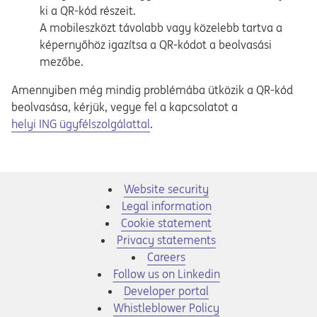
ki a QR-kód részeit.
A mobileszközt távolabb vagy közelebb tartva a
képernyőhöz igazítsa a QR-kódot a beolvasási
mezőbe.
Amennyiben még mindig problémába ütközik a QR-kód
beolvasása, kérjük, vegye fel a kapcsolatot a
helyi ING ügyfélszolgálattal
.
Website security
Legal information
Cookie statement
Privacy statements
Opens in a new tab
Careers
Opens in a new tab
Follow us on Linkedin
Opens in a new tab
Developer portal
Opens in a new tab
Whistleblower Policy