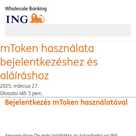
Wholesale Banking
mToken használata
bejelentkezéshez és
aláíráshoz
2025. március 27.
Olvasási idő: 5 perc.
Bejelentkezés mToken használatával
Amennyiben Ön már letöltötte és telepítette az ING