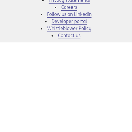
Privacy statements
Opens in a new tab
Careers
Opens in a new tab
Follow us on Linkedin
Opens in a new tab
Developer portal
Opens in a new tab
Whistleblower Policy
Contact us