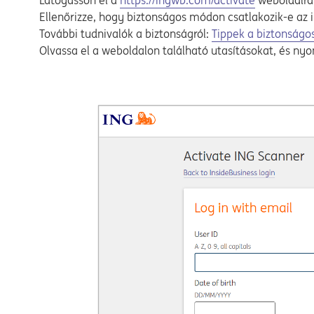
Látogasson el a
https://ingwb.com/activate
weboldalra
Ellenőrizze, hogy biztonságos módon csatlakozik-e az
Opens in a new tab
További tudnivalók a biztonságról:
Tippek a biztonságo
Olvassa el a weboldalon található utasításokat, és ny