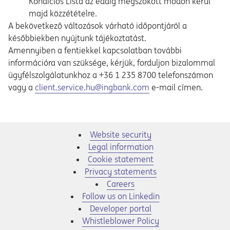
Kondíciós Lista az eddig megszokott módon kerül
majd közzétételre.
A bekövetkező változások várható időpontjáról a
későbbiekben nyújtunk tájékoztatást.
Amennyiben a fentiekkel kapcsolatban további
információra van szüksége, kérjük, forduljon bizalommal
ügyfélszolgálatunkhoz a +36 1 235 8700 telefonszámon
vagy a
client.service.hu@ingbank.com
e-mail címen.
Website security
Legal information
Cookie statement
Privacy statements
Opens in a new tab
Careers
Opens in a new tab
Follow us on Linkedin
Opens in a new tab
Developer portal
Opens in a new tab
Whistleblower Policy