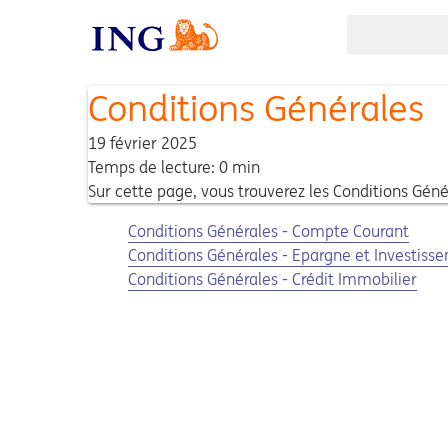
Conditions Générales
19 février 2025
Temps de lecture: 0 min
Sur cette page, vous trouverez les Conditions Géné
Opens in a new tab
Opens a pdf
Conditions Générales - Compte Courant
Opens in a new tab
Opens a pdf
Conditions Générales - Epargne et Investiss
Opens in a new tab
Opens a pdf
Conditions Générales - Crédit Immobilier