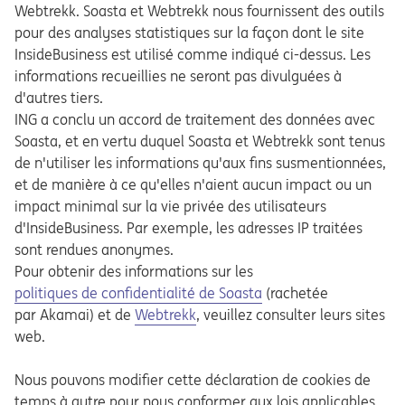
Webtrekk. Soasta et Webtrekk nous fournissent des outils
pour des analyses statistiques sur la façon dont le site
InsideBusiness est utilisé comme indiqué ci-dessus. Les
informations recueillies ne seront pas divulguées à
d'autres tiers.
ING a conclu un accord de traitement des données avec
Soasta, et en vertu duquel Soasta et Webtrekk sont tenus
de n'utiliser les informations qu'aux fins susmentionnées,
et de manière à ce qu'elles n'aient aucun impact ou un
impact minimal sur la vie privée des utilisateurs
d'InsideBusiness. Par exemple, les adresses IP traitées
sont rendues anonymes.
Pour obtenir des informations sur les
Opens in a new tab
politiques de confidentialité de Soasta
(rachetée
Opens in a new tab
par Akamai) et de
Webtrekk
, veuillez consulter leurs sites
web.
Nous pouvons modifier cette déclaration de cookies de
temps à autre pour nous conformer aux lois applicables