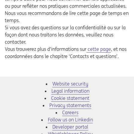
ou pour refléter nos pratiques commerciales actualisées.
Nous vous recommandons de lire cette page de temps en
temps.
Si vous avez des questions sur la confidentialité ou sur la
façon dont nous traitons les données, veuillez nous
contacter.
Opens in a new tab
Vous trouverez plus d’informations sur
cette page
, et nos
coordonnées dans le chapitre ‘Contacts et questions’.
Website security
Legal information
Cookie statement
Privacy statements
Opens in a new tab
Careers
Opens in a new tab
Follow us on Linkedin
Opens in a new tab
Developer portal
Opens in a new tab