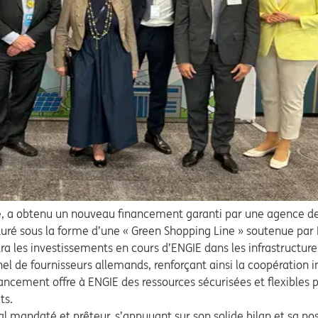
ue, a obtenu un nouveau financement garanti par une agence de
turé sous la forme d’une « Green Shopping Line » soutenue par
dra les investissements en cours d’ENGIE dans les infrastructure
 de fournisseurs allemands, renforçant ainsi la coopération ind
ncement offre à ENGIE des ressources sécurisées et flexibles
ets.
al mandaté et prêteur, s’appuyant sur son solide bilan et sa pos