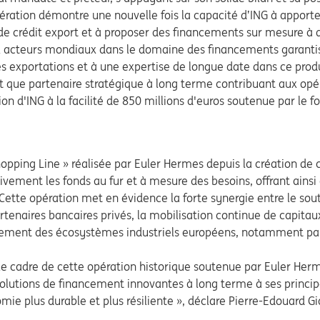
ration démontre une nouvelle fois la capacité d’ING à apporte
e crédit export et à proposer des financements sur mesure à d
aux acteurs mondiaux dans le domaine des financements garanti
exportations et à une expertise de longue date dans ce produi
 que partenaire stratégique à long terme contribuant aux opé
n d'ING à la facilité de 850 millions d'euros soutenue par le fo
opping Line » réalisée par Euler Hermes depuis la création de c
ement les fonds au fur et à mesure des besoins, offrant
ainsi 
 Cette opération met en évidence la forte synergie entre le so
artenaires bancaires privés, la mobilisation continue de capita
rcement des écosystèmes industriels européens, notamment par 
cadre de cette opération historique soutenue par Euler Herm
utions de financement innovantes à long terme à ses principaux
omie plus durable et plus résiliente », déclare Pierre-Edouard G