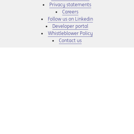
Privacy statements
Opens in a new tab
Careers
Opens in a new tab
Follow us on Linkedin
Opens in a new tab
Developer portal
Opens in a new tab
Whistleblower Policy
Contact us