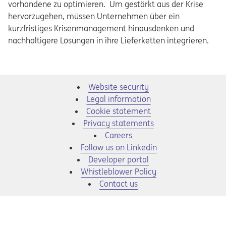
vorhandene zu optimieren. Um gestärkt aus der Krise
hervorzugehen, müssen Unternehmen über ein
kurzfristiges Krisenmanagement hinausdenken und
nachhaltigere Lösungen in ihre Lieferketten integrieren.
Website security
Legal information
Cookie statement
Privacy statements
Opens in a new tab
Careers
Opens in a new tab
Follow us on Linkedin
Opens in a new tab
Developer portal
Opens in a new tab
Whistleblower Policy
Contact us